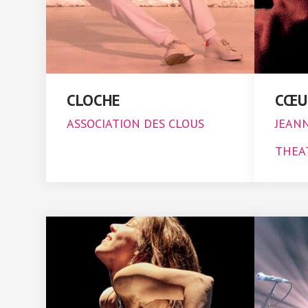
CLOCHE
CŒU
ASSOCIATION DES CLOUS
JEANN
THEA