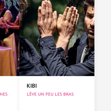
/
/
/
KIBI
CHES
LÈVE UN PEU LES BRAS