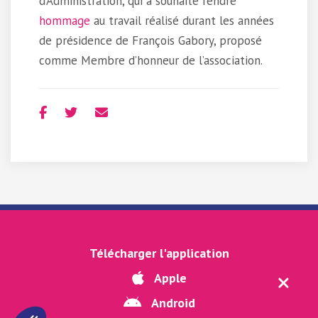
d’Administration, qui a souhaité rendre
hommage
au travail réalisé durant les années
de présidence de François Gabory, proposé
comme Membre d’honneur de l’association.
MENTIONS LÉGALES
-
LOGOS
-
POLITIQUE DE CONFIDENTIALITÉ
Télécharger l'application
-
PARAMÈTRES COOKIES
Apple
TÉLÉCHARGER L'APPLI CHAINON POUR IOS
-
TÉLÉCHARGER
L'APPLI CHAINON POUR ANDROÏD
Android
© LA CONFISERIE