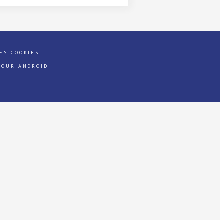
ES COOKIES
POUR ANDROÏD