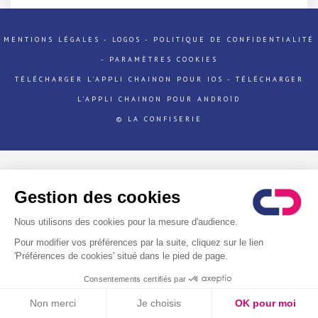
MENTIONS LÉGALES
-
LOGOS
-
POLITIQUE DE CONFIDENTIALITÉ
-
PARAMÈTRES COOKIES
TÉLÉCHARGER L'APPLI CHAINON POUR IOS
-
TÉLÉCHARGER
L'APPLI CHAINON POUR ANDROÏD
© LA CONFISERIE
Gestion des cookies
Nous utilisons des cookies pour la mesure d'audience.
Télécharger l'application
Pour modifier vos préférences par la suite, cliquez sur le lien
Apple
'Préférences de cookies' situé dans le pied de page.
Android
Consentements certifiés par
Non merci
Je choisis
OK pour moi