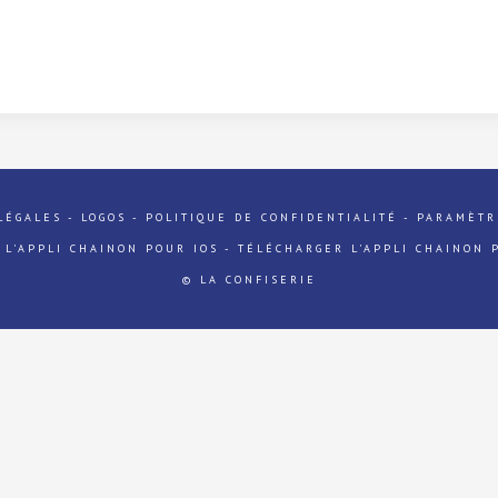
LÉGALES
-
LOGOS
-
POLITIQUE DE CONFIDENTIALITÉ
-
PARAMÈTR
 L'APPLI CHAINON POUR IOS
-
TÉLÉCHARGER L'APPLI CHAINON 
© LA CONFISERIE