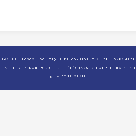
LÉGALES
-
LOGOS
-
POLITIQUE DE CONFIDENTIALITÉ
-
PARAMÈTR
 L'APPLI CHAINON POUR IOS
-
TÉLÉCHARGER L'APPLI CHAINON 
© LA CONFISERIE