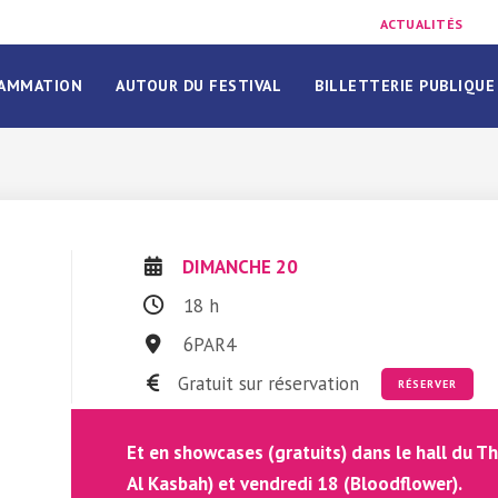
ACTUALITÉS
AMMATION
AUTOUR DU FESTIVAL
BILLETTERIE PUBLIQUE
DIMANCHE 20
18 h
|
6PAR4
Gratuit sur réservation
RÉSERVER
Et en showcases (gratuits) dans le hall du Th
Al Kasbah) et vendredi 18 (Bloodflower).