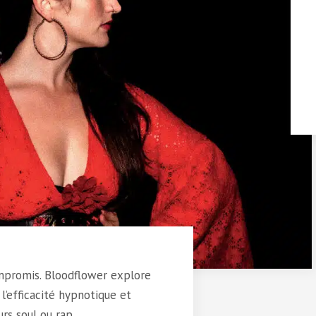
ompromis. Bloodflower explore
 l’efficacité hypnotique et
rs soul ou rap.