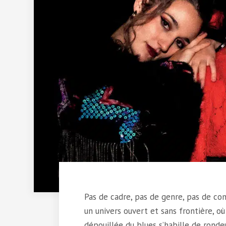
Pas de cadre, pas de genre, pas de c
un univers ouvert et sans frontière, où
dépouillée du blues s’habille de rondeu