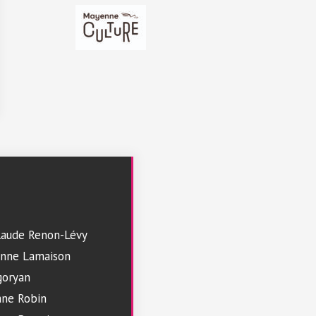
laude Renon-Lévy
enne Lamaison
goryan
ane Robin