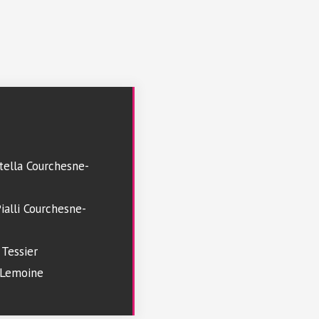
tella Courchesne-
ialli Courchesne-
 Tessier
n Lemoine