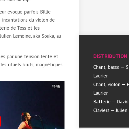
ueur évoque parfois Billie
 incantations du violon de
terie de Tess et les
Julien Lemoine, aka Souka, au
DISTRIBUTION
és par une tension lente et
 des rituels bruts, magnétiques
Chant, basse — S
Laurier
Chant, violon — P
Laurier
Batterie — David
Claviers — Julie