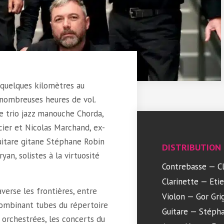
quelques kilomètres au
 nombreuses heures de vol.
le trio jazz manouche Chorda,
ier et Nicolas Marchand, ex-
uitare gitane Stéphane Robin
DISTRIBUTION
yan, solistes à la virtuosité
Contrebasse — C
Clarinette — Eti
averse les frontières, entre
Violon — Gor Gri
 Combinant tubes du répertoire
Guitare — Stéph
 orchestrées, les concerts du