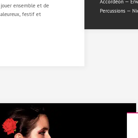
Accordéon — Erw
e jouer ensemble et de
Percussions — N
leureux, festif et