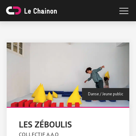
Danse
/
Jeune public
LES ZÉBOULIS
COLLECTIF A.A.O