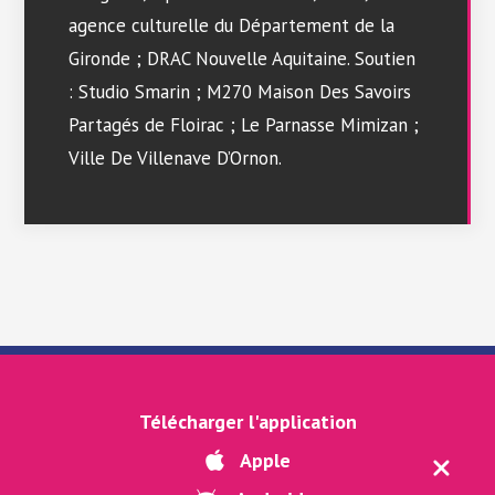
agence culturelle du Département de la
Gironde ; DRAC Nouvelle Aquitaine. Soutien
: Studio Smarin ; M270 Maison Des Savoirs
Partagés de Floirac ; Le Parnasse Mimizan ;
Ville De Villenave D’Ornon.
MENTIONS LÉGALES
-
LOGOS
-
POLITIQUE DE CONFIDENTIALITÉ
Télécharger l'application
-
PARAMÈTRES COOKIES
Apple
TÉLÉCHARGER L'APPLI CHAINON POUR IOS
-
TÉLÉCHARGER
L'APPLI CHAINON POUR ANDROÏD