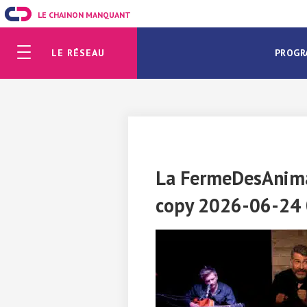
LE CHAINON MANQUANT
LE RÉSEAU
PROGR
La FermeDesAnima
copy 2026-06-24