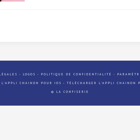
LÉGALES
-
LOGOS
-
POLITIQUE DE CONFIDENTIALITÉ
-
PARAMÈTR
 L'APPLI CHAINON POUR IOS
-
TÉLÉCHARGER L'APPLI CHAINON 
© LA CONFISERIE