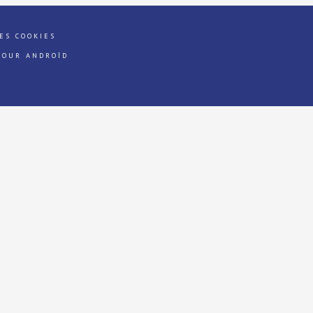
ES COOKIES
POUR ANDROÏD