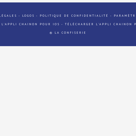
LÉGALES
-
LOGOS
-
POLITIQUE DE CONFIDENTIALITÉ
-
PARAMÈTR
 L'APPLI CHAINON POUR IOS
-
TÉLÉCHARGER L'APPLI CHAINON 
© LA CONFISERIE