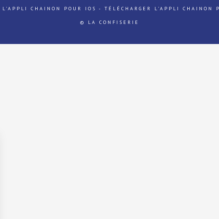
 L'APPLI CHAINON POUR IOS
-
TÉLÉCHARGER L'APPLI CHAINON 
© LA CONFISERIE