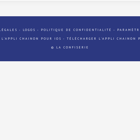
LÉGALES
-
LOGOS
-
POLITIQUE DE CONFIDENTIALITÉ
-
PARAMÈTR
 L'APPLI CHAINON POUR IOS
-
TÉLÉCHARGER L'APPLI CHAINON 
© LA CONFISERIE