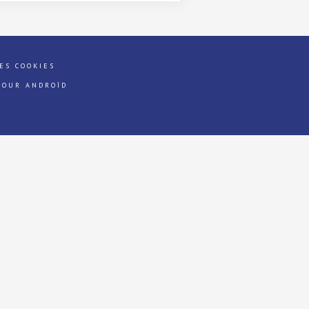
ES COOKIES
POUR ANDROÏD