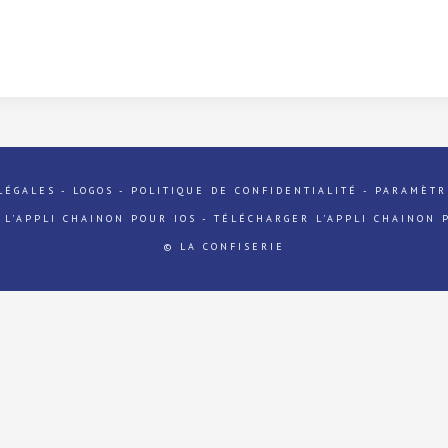
LÉGALES
-
LOGOS
-
POLITIQUE DE CONFIDENTIALITÉ
-
PARAMÈTR
 L'APPLI CHAINON POUR IOS
-
TÉLÉCHARGER L'APPLI CHAINON 
© LA CONFISERIE