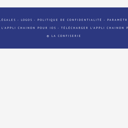
LÉGALES
-
LOGOS
-
POLITIQUE DE CONFIDENTIALITÉ
-
PARAMÈTR
 L'APPLI CHAINON POUR IOS
-
TÉLÉCHARGER L'APPLI CHAINON 
© LA CONFISERIE