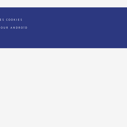
ES COOKIES
POUR ANDROÏD