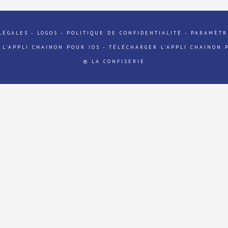
LÉGALES
-
LOGOS
-
POLITIQUE DE CONFIDENTIALITÉ
-
PARAMÈTR
 L'APPLI CHAINON POUR IOS
-
TÉLÉCHARGER L'APPLI CHAINON 
© LA CONFISERIE