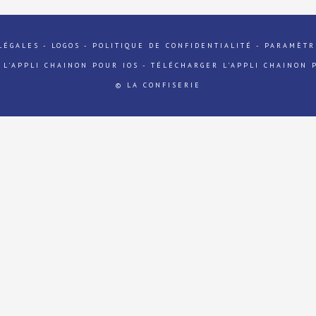
LÉGALES
-
LOGOS
-
POLITIQUE DE CONFIDENTIALITÉ
-
PARAMÈTR
 L'APPLI CHAINON POUR IOS
-
TÉLÉCHARGER L'APPLI CHAINON 
© LA CONFISERIE