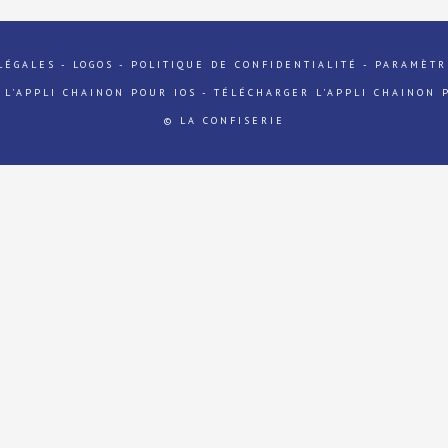
LÉGALES
-
LOGOS
-
POLITIQUE DE CONFIDENTIALITÉ
-
PARAMÈTR
 L'APPLI CHAINON POUR IOS
-
TÉLÉCHARGER L'APPLI CHAINON 
© LA CONFISERIE